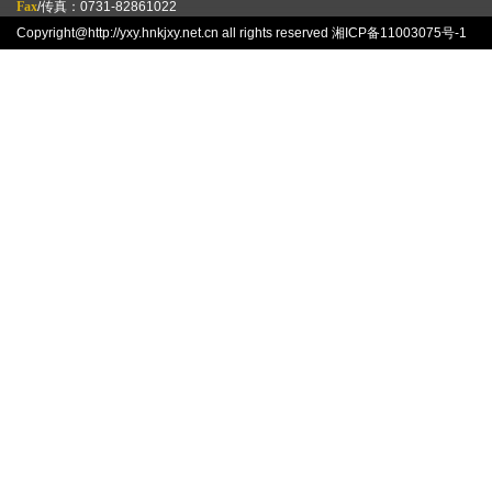
Fax
/传真：0731-82861022
Copyright@http://yxy.hnkjxy.net.cn all rights reserved
湘ICP备11003075号-1