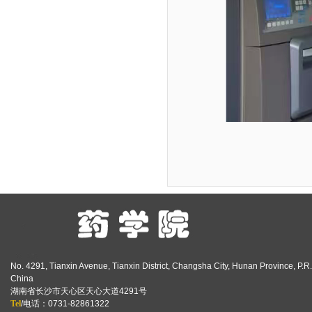
No. 4291, Tianxin Avenue, Tianxin District, Changsha City, Hunan Province, P.R.
China
湖南省长沙市天心区天心大道4291号
Tel
/电话：0731-82861322