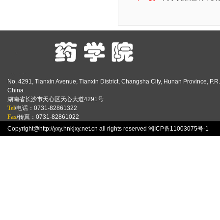
No. 4291, Tianxin Avenue, Tianxin District, Changsha City, Hunan Province, P.R.
China
湖南省长沙市天心区天心大道4291号
Tel
/电话：0731-82861322
Fax
/传真：0731-82861022
Copyright@http://yxy.hnkjxy.net.cn all rights reserved
湘ICP备11003075号-1