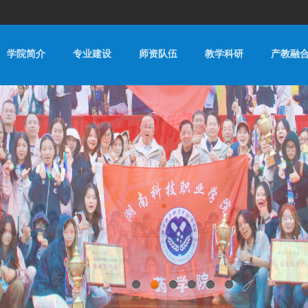
学院简介
专业建设
师资队伍
教学科研
产教融
0
1
2
3
4
5