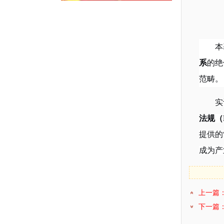
本
系
的绝
范畴。
实
法规（
提供的
成为产
上一篇
下一篇